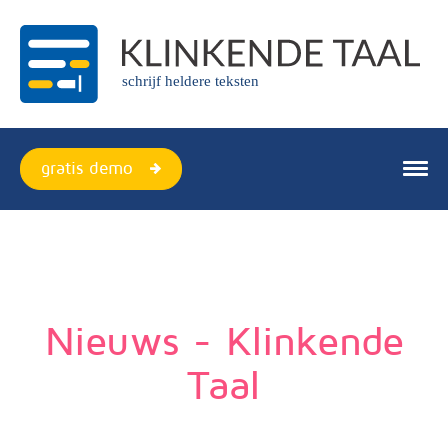
schrijf heldere teksten
gratis demo
producten
webversie
plugin
Nieuws - Klinkende
quickscan
Taal
over