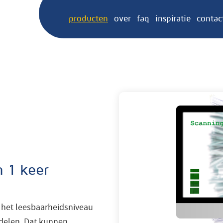
producten
over
faq
inspiratie
contac
n 1 keer
 het leesbaarheidsniveau
rdelen. Dat kunnen