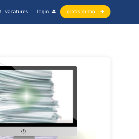
gratis demo
t
vacatures
login