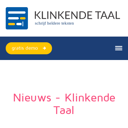
schrijf heldere teksten
gratis demo
producten
webversie
plugin
Nieuws - Klinkende
quickscan
Taal
over