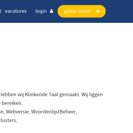
gratis demo
t
vacatures
login
 hebben wij Klinkende Taal gemaakt. Wij liggen
e bereiken.
an, Webversie, WoordenlijstBeheer,
lusters.