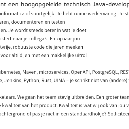
ent een hoogopgeleide technisch Java-devel
informatica of soortgelijk. Je hebt ruime werkervaring. Je st
eren, documenteren en testen
en. Je wordt steeds beter in wat je doet
ert naar je collega’s. En zij naar jou.
tvrije, robuuste code die jaren meekan
voor altijd, en met een makkelijke uitrol
ubernetes, Maven, microservices, OpenAPI, PostgreSQL, REST
le, Jenkins, Python, Rust, UIMA – je schrikt niet van (andere
elaars. We gaan het team stevig uitbreiden. Een groter tea
 kwaliteit van het product. Kwaliteit is wat wij ook van jou
achtergrond of pas je niet in een standaardhokje? Solliciteer