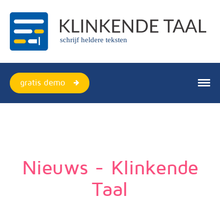
schrijf heldere teksten
gratis demo
producten
webversie
plugin
Nieuws - Klinkende
quickscan
Taal
over